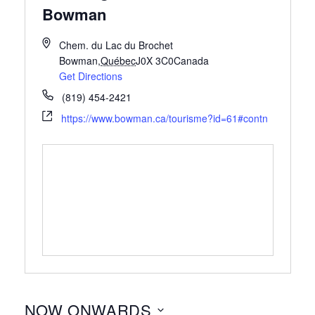
Bowman
Chem. du Lac du Brochet
Bowman
,
Québec
J0X 3C0
Canada
Get Directions
(819) 454-2421
https://www.bowman.ca/tourisme?id=61#contn
NOW ONWARDS