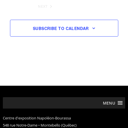
EVENTS
NEXT
EVENTS
SUBSCRIBE TO CALENDAR
MENU
Centre d'exposition Napoléon-Bourassa
548 rue Notre-Dame • Montebello (Québec)