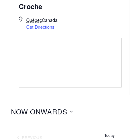
Croche
Québec
Canada
Get Directions
NOW ONWARDS
Select
date.
Today
PREVIOUS