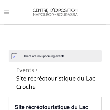
Skip
to
content
There are no upcoming events.
Events
Site récréotouristique du Lac
Croche
Site récréotouristique du Lac