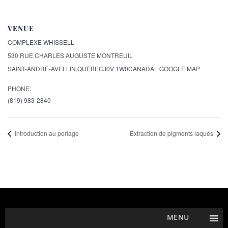
VENUE
COMPLEXE WHISSELL
530 RUE CHARLES AUGUSTE MONTREUIL
SAINT-ANDRÉ-AVELLIN
,
QUÉBEC
J0V 1W0
CANADA
+ GOOGLE MAP
PHONE:
(819) 983-2840
Introduction au perlage
Extraction de pigments laqués
MENU